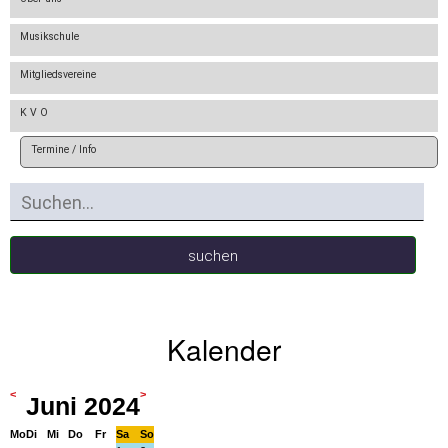
Bläserjugend
Musikschule
Mitgliedsvereine
Termine
der
K V O
Vereine
Termine / Info
News
suchen
Newsletter
Kalender
Informationen
<
>
Juni 2024
Gesucht
Mo
Di
Mi
Do
Fr
Sa
So