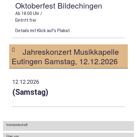
Oktoberfest Bildechingen
/
Info
Ab 18:00 Uhr /
Eintritt frei
Details mit Klick auf's Plakat
Bläserjugend
Jahreskonzert Musikkapelle
Anmeldng.
Eutingen Samstag, 12.12.2026
Schnupperkurs
D-
12.12.2026
Lehrgänge
(Samstag)
.
Termine
Vorstandschaft
Termine
Über uns