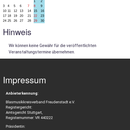
1
2
wird...
3
4
5
6
7
8
9
10
11
12
13
14
15
16
17
18
19
20
21
22
23
24
25
26
27
28
29
30
Vereinsregister
Hinweis
Wir können keine Gewähr für die veröffentlichten
Zuschüsse
Veranstaltungstermine übernehmen.
Wertungsspiele
Impressum
Archiv
Anbieterkennung:
Blasmusikkreisverband Freudenstadt e.V.
K
Registergericht:
Amtsgericht Stuttgart,
J
Registernummer: VR 440222
B
Präsidentin: