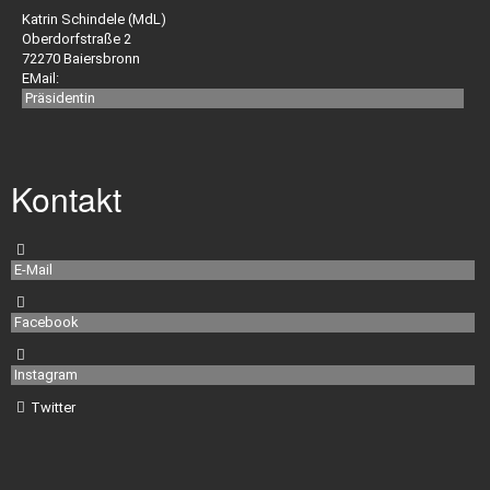
O
Katrin Schindele (MdL)
Oberdorfstraße 2
72270 Baiersbronn
EMail:
Links
Präsidentin
L
Kontakt
B
O
Imagefilm
E-Mail
Facebook
Jugendschutz
Instagram
Twitter
Fotogalerie