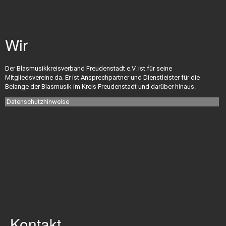
Downloads
Wir
Versicherungen
Der Blasmusikkreisverband Freudenstadt e.V. ist für seine
Mitgliedsvereine da. Er ist Ansprechpartner und Dienstleister für die
Ehrungen
Belange der Blasmusik im Kreis Freudenstadt und darüber hinaus.
Datenschutzhinweise
Ehrungsordnung
Satzung
Impressum
Kontakt