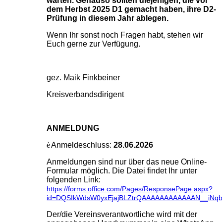
warten. Genauso sollten diejenigen, die vor
dem Herbst 2025 D1 gemacht haben, ihre D2-
Prüfung in diesem Jahr ablegen.
Wenn Ihr sonst noch Fragen habt, stehen wir
Euch gerne zur Verfügung.
gez. Maik Finkbein
er
Kreisverbandsdirigent
ANMELDUNG
è
Anmeldeschluss:
28.06.2026
Anmeldungen sind nur über das neue Online-
Formular möglich. Die Datei findet Ihr unter
folgenden Link:
https://forms.office.com/Pages/ResponsePage.aspx?
id=DQSIkWdsW0yxEjajBLZtrQAAAAAAAAAAAAN__iN
Der/die Vereinsverantwortliche wird mit der