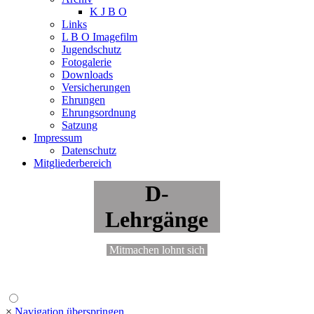
K J B O
Links
L B O Imagefilm
Jugendschutz
Fotogalerie
Downloads
Versicherungen
Ehrungen
Ehrungsordnung
Satzung
Impressum
Datenschutz
Mitgliederbereich
D-
Lehrgänge
Mitmachen lohnt sich
×
Navigation überspringen