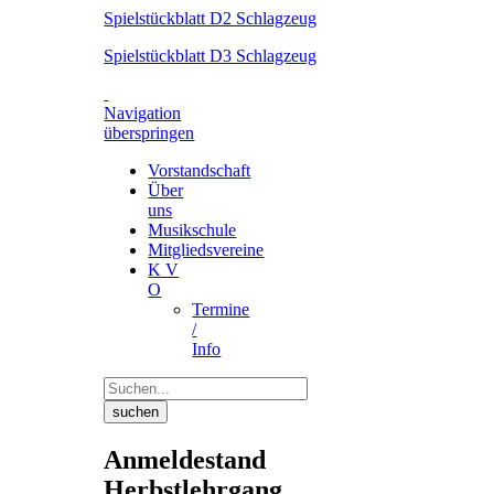
Spielstückblatt D2 Schlagzeug
Spielstückblatt D3 Schlagzeug
Navigation
überspringen
Vorstandschaft
Über
uns
Musikschule
Mitgliedsvereine
K V
O
Termine
/
Info
suchen
Anmeldestand
Herbstlehrgang