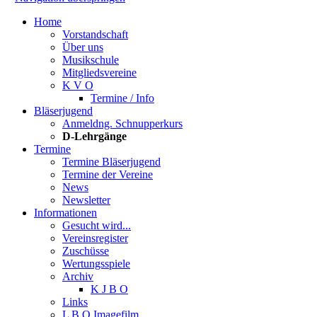
Home
Vorstandschaft
Über uns
Musikschule
Mitgliedsvereine
K V O
Termine / Info
Bläserjugend
Anmeldng. Schnupperkurs
D-Lehrgänge
Termine
Termine Bläserjugend
Termine der Vereine
News
Newsletter
Informationen
Gesucht wird...
Vereinsregister
Zuschüsse
Wertungsspiele
Archiv
K J B O
Links
L B O Imagefilm