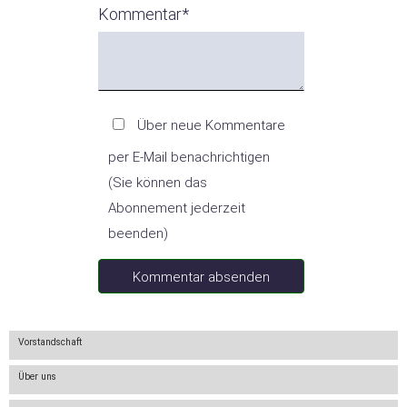
Bläserjugend
Kommentar
*
Termine
der
Vereine
Über neue Kommentare
per E-Mail benachrichtigen
(Sie können das
News
Abonnement jederzeit
beenden)
Newsletter
Kommentar absenden
Informationen
Vorstandschaft
Über uns
Gesucht