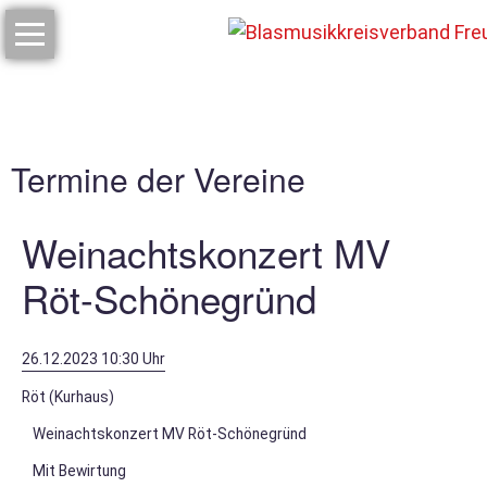
Home
Vorstandschaft
Termine der Vereine
Über
uns
Weinachtskonzert MV
Musikschule
Röt-Schönegründ
Mitgliedsvereine
26.12.2023 10:30 Uhr
K
V
Röt (Kurhaus)
O
Weinachtskonzert MV Röt-Schönegründ
Mit Bewirtung
Termine