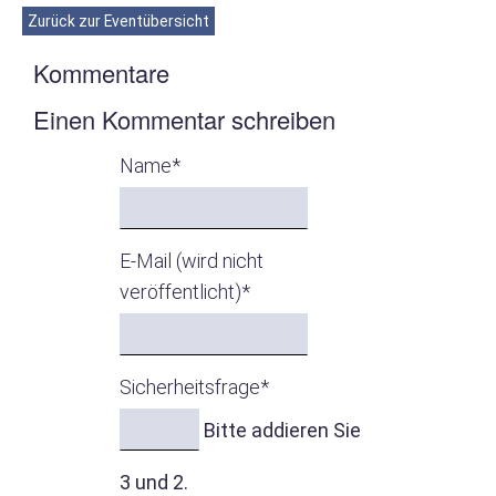
/
Zurück zur Eventübersicht
Info
Kommentare
Einen Kommentar schreiben
Bläserjugend
Name
*
Anmeldng.
Schnupperkurs
E-Mail (wird nicht
D-
veröffentlicht)
*
Lehrgänge
Termine
Sicherheitsfrage
*
Bitte addieren Sie
Termine
3 und 2.