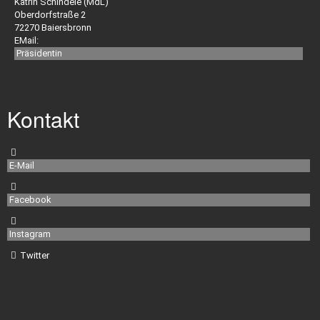
Katrin Schindele (MdL)
Downloads
Oberdorfstraße 2
72270 Baiersbronn
EMail:
Präsidentin
Versicherungen
Kontakt
Ehrungen
E-Mail
Ehrungsordnung
Facebook
Satzung
Instagram
Twitter
Impressum