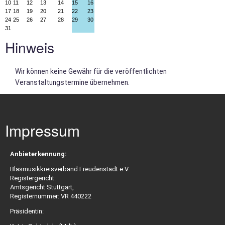
O
10
11
12
13
14
15
16
17
18
19
20
21
22
23
24
25
26
27
28
29
30
31
Links
Hinweis
Wir können keine Gewähr für die veröffentlichten
L
Veranstaltungstermine übernehmen.
B
O
Imagefilm
Impressum
Anbieterkennung:
Jugendschutz
Blasmusikkreisverband Freudenstadt e.V.
Registergericht:
Amtsgericht Stuttgart,
Registernummer: VR 440222
Fotogalerie
Präsidentin: