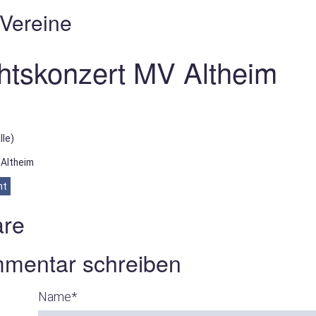
 Vereine
tskonzert MV Altheim
lle)
Altheim
ht
re
mentar schreiben
Name
*