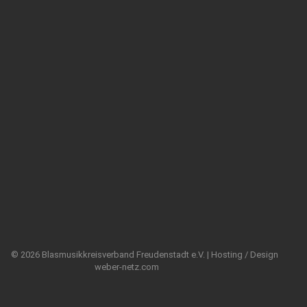
© 2026 Blasmusikkreisverband Freudenstadt e.V. | Hosting / Design
weber-netz.com