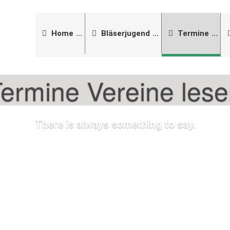
Home
Bläserjugend
Termine
ermine Vereine les
There is always something to say.