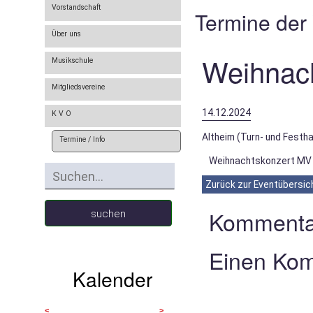
Vorstandschaft
Termine der
Über uns
Weihnach
Musikschule
Mitgliedsvereine
14.12.2024
K V O
Altheim (Turn- und Festha
Termine / Info
Weihnachtskonzert MV 
Zurück zur Eventübersic
Kommenta
suchen
Einen Kom
Kalender
<
>