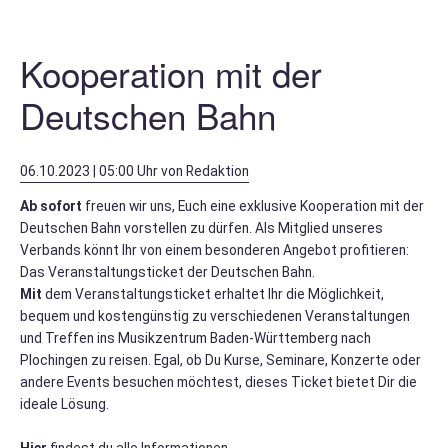
/
Info
Kooperation mit der
Deutschen Bahn
Bläserjugend
Anmeldng.
06.10.2023 | 05:00 Uhr
von Redaktion
Schnupperkurs
Ab sofort
freuen wir uns, Euch eine exklusive Kooperation mit der
Deutschen Bahn vorstellen zu dürfen. Als Mitglied unseres
D-
Verbands könnt Ihr von einem besonderen Angebot profitieren:
Lehrgänge
Das Veranstaltungsticket der Deutschen Bahn.
Mit
dem Veranstaltungsticket erhaltet Ihr die Möglichkeit,
bequem und kostengünstig zu verschiedenen Veranstaltungen
und Treffen ins Musikzentrum Baden-Württemberg nach
Termine
Plochingen zu reisen. Egal, ob Du Kurse, Seminare, Konzerte oder
andere Events besuchen möchtest, dieses Ticket bietet Dir die
ideale Lösung.
Termine