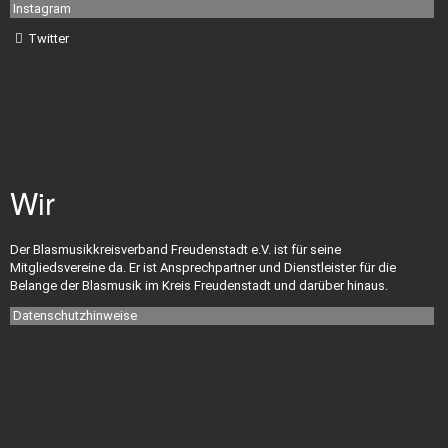
Instagram
Downloads
Twitter
Versicherungen
Ehrungen
Wir
Ehrungsordnung
Der Blasmusikkreisverband Freudenstadt e.V. ist für seine
Mitgliedsvereine da. Er ist Ansprechpartner und Dienstleister für die
Belange der Blasmusik im Kreis Freudenstadt und darüber hinaus.
Datenschutzhinweise
Satzung
Impressum