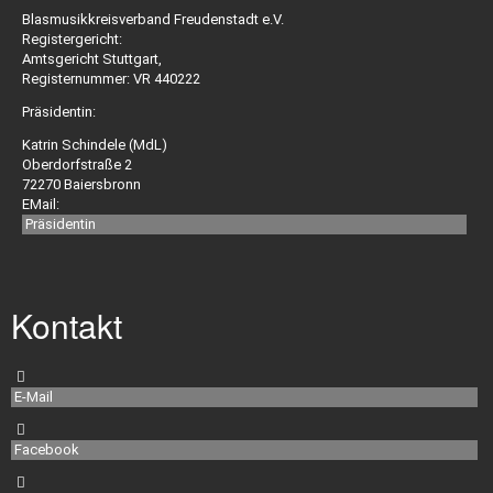
O
Blasmusikkreisverband Freudenstadt e.V.
Registergericht:
Amtsgericht Stuttgart,
Registernummer: VR 440222
Links
Präsidentin:
Katrin Schindele (MdL)
Oberdorfstraße 2
L
72270 Baiersbronn
B
EMail:
Präsidentin
O
Imagefilm
Kontakt
Jugendschutz
E-Mail
Fotogalerie
Facebook