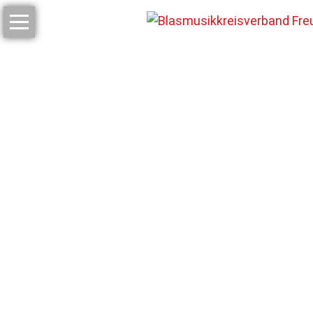
Home
Vorstandschaft
Über
uns
Musikschule
Mitgliedsvereine
K
V
O
Termine