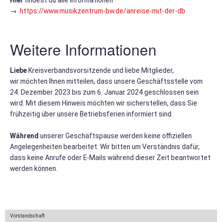
Hier
Bläserjugend
findest du alle Informationen
→
https://www.musikzentrum-bw.de/anreise-mit-der-db
Termine
Weitere Informationen
der
Vereine
Liebe
Kreisverbandsvorsitzende und liebe Mitglieder,
wir möchten Ihnen mitteilen, dass unsere Geschäftsstelle vom
24. Dezember 2023 bis zum 6. Januar 2024 geschlossen sein
wird. Mit diesem Hinweis möchten wir sicherstellen, dass Sie
News
frühzeitig über unsere Betriebsferien informiert sind.
Während
unserer Geschäftspause werden keine offiziellen
Newsletter
Angelegenheiten bearbeitet. Wir bitten um Verständnis dafür,
dass keine Anrufe oder E-Mails während dieser Zeit beantwortet
werden können.
Informationen
Gesucht
Vorstandschaft