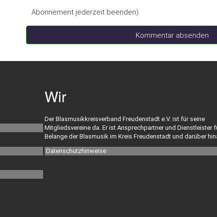
Abonnement jederzeit beenden)
Kommentar absenden
Wir
Der Blasmusikkreisverband Freudenstadt e.V. ist für seine
Mitgliedsvereine da. Er ist Ansprechpartner und Dienstleister f
Belange der Blasmusik im Kreis Freudenstadt und darüber hin
Datenschutzhinweise