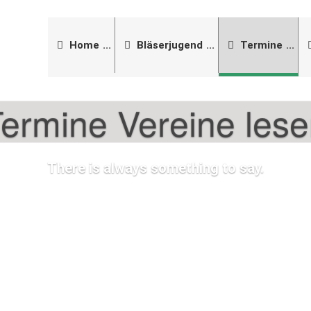
Home
Bläserjugend
Termine
ermine Vereine les
There is always something to say.