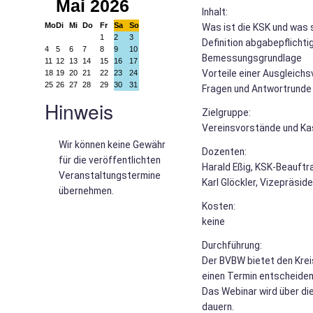
Mai 2026
Inhalt:
Mo
Di
Mi
Do
Fr
Sa
So
Was ist die KSK und was 
1
2
3
Definition abgabepflicht
4
5
6
7
8
9
10
Bemessungsgrundlage
11
12
13
14
15
16
17
Vorteile einer Ausgleichs
18
19
20
21
22
23
24
25
26
27
28
29
30
31
Fragen und Antwortrunde
Hinweis
Zielgruppe:
Vereinsvorstände und Kas
Wir können keine Gewähr
Dozenten:
für die veröffentlichten
Harald Eßig, KSK-Beauft
Veranstaltungstermine
Karl Glöckler, Vizepräsid
übernehmen.
Kosten:
keine
Durchführung:
Der BVBW bietet den Kreis
einen Termin entscheiden
Das Webinar wird über di
dauern.