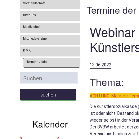
Vorstandschaft
Termine der
Über uns
Webinar 
Musikschule
Mitgliedsvereine
Künstler
K V O
Termine / Info
13.06.2022
Thema:
suchen
ACHTUNG: Mehrere Termin
Die Künstlersozialkasse 
ist oder nicht. Bestand b
Kalender
wieder selbst in der Ver
Der BVBW arbeitet derzei
Vereine ausführlich zu i
<
>